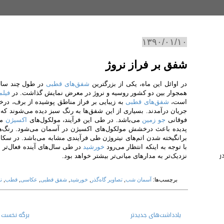
۱۳۹۰/۰۱/۱۰
شفق بر فراز نروژ
در اوائل این ماه، یکی از بزرگترین
شفق
های قطبی
در طول چند سال
همجوار بین دو کشور روسیه و نروژ در معرض نمایش گذاشت. در
فیلم
است،
شفق‌های قطبی
به زیبایی بر فراز مناطق پوشیده از برف، درختا
جریان درآمدند. بسیاری از این شفق‌ها به رنگ سبز دیده می‌شوند که د
فوقانی
جو زمین
می‌باشد. در طی این فرآیند، مولکول‌های
اکسیژن
مو
پدیده باعث درخشش مولکول‌های اکسیژن در آسمان می‌شود. رنگ‌های
برانگیخته
شدن اتم‌های نیتروژن طی فرآیندی مشابه می‌باشد. در سکانس
با توجه به اینکه انتظار می‌رود
خورشید
در طی سال‌های آینده فعال‌تر
ر
نزدیک‌تر به مدارهای میانی‌تر بیشتر خواهد بود.
برچسب‌ها:
آسمان شب
,
تصاویر گاه‌گذر
,
خورشید
,
شفق قطبی
,
عکاسی
,
قطب
,
ن
یادداشت‌های جدید‌تر
برگه نخست