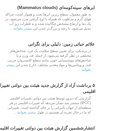
ابرهای سینه‌کومه‌ای (Mammatus clouds)
به طور معمول، سطح زیرین ابرها تخت و هموار است، چراکه
هوای گرم و مرطوب که همراه با اوج گرفتن سرد می‌شود، در
یک دما و ارتفاع مشخص چگالیده شده و به قطرات ریز آب
تبدیل می‌شود. با رشد و بزرگ‌تر شدن این
بیشتر بخوانید ...
Aug 14 2021
علائم حیاتی زمین: دلیلی برای نگرانی
در پزشکی، برای تعیین سطح سلامت یک فرد، شاخص‌های
مختلفی در نظر گرفته می‌شود، از جمله: قد، وزن و یا
شاخص‌های بیوشیمیایی خون، مانند سطح کلسترول، چربی،
قند، و ویتامین‌ها و مواد معدنی مختلف. خارج شدن این
بیشتر
بخوانید ...
Aug 11 2021
۵ برداشت آزاد از گزارش جدید هیئت بین دولتی تغییر
اقلیمی
گزارشی که دیروز توسط هیئت بین دولتی تغییرات اقلیمی
(IPCC) منتشر شد نشان می‌دهد که تغییرات اقلیمی در هر
منطقه‌ای از جهان تأثیراتی را بر جای گذاشته است. تغییراتی
که ما در حال تجربه آن هستیم در طول
بیشتر بخوانید ...
Aug 10 2021
انتشارششمین گزارش هیئت بین دولتی تغییرات اقلیم