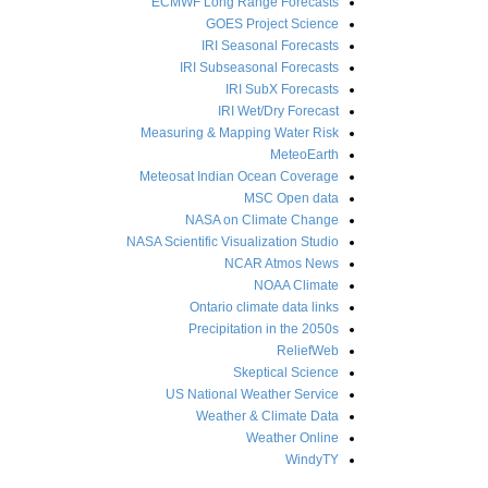
ECMWF Long Range Forecasts
GOES Project Science
IRI Seasonal Forecasts
IRI Subseasonal Forecasts
IRI SubX Forecasts
IRI Wet/Dry Forecast
Measuring & Mapping Water Risk
MeteoEarth
Meteosat Indian Ocean Coverage
MSC Open data
NASA on Climate Change
NASA Scientific Visualization Studio
NCAR Atmos News
NOAA Climate
Ontario climate data links
Precipitation in the 2050s
ReliefWeb
Skeptical Science
US National Weather Service
Weather & Climate Data
Weather Online
WindyTY