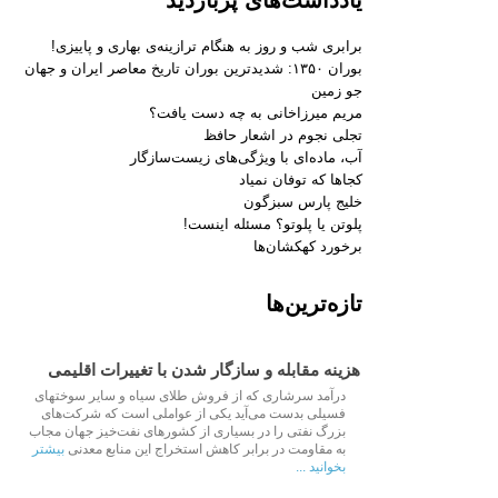
برابری شب و روز به هنگام ترازینه‌ی بهاری و پاییزی!
بوران ۱۳۵۰: شدیدترین بوران تاریخ معاصر ایران و جهان
جو زمین
مریم میرزاخانی به چه دست یافت؟
تجلی نجوم در اشعار حافظ
آب، ماده‌ای با ویژگی‌های زیست‌سازگار
کجاها که توفان نمیاد
خلیج پارس سبزگون
پلوتن یا پلوتو؟ مسئله اینست!
برخورد کهکشان‌ها
تازه‌ترین‌ها
هزینه مقابله و سازگار شدن با تغییرات اقلیمی
درآمد سرشاری که از فروش طلای سیاه و سایر سوختهای
فسیلی بدست می‌آید یکی از عواملی است که شرکت‌های
بزرگ نفتی را در بسیاری از کشورهای نفت‌خیز جهان مجاب
به مقاومت در برابر کاهش استخراج این منابع معدنی
بیشتر
بخوانید ...
Aug 19 2021