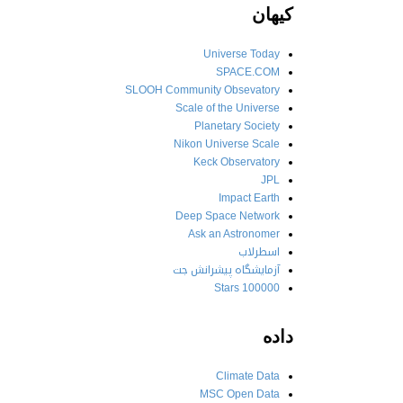
کیهان
Universe Today
SPACE.COM
SLOOH Community Obsevatory
Scale of the Universe
Planetary Society
Nikon Universe Scale
Keck Observatory
JPL
Impact Earth
Deep Space Network
Ask an Astronomer
اسطرلاب
آزمایشگاه پیشرانش جت
100000 Stars
داده
Climate Data
MSC Open Data