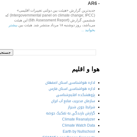
- AR6
جدیدترین گزارش «هیئت بین دولتی تغییرات اقلیمی»
(Intergovernmental panel on climate change; IPCC) که
ششمین گزارش (6th Assessment Report) این هیئت
می‌باشد، روز دوشنبه ۱۸ مرداد منتشر شد. هیئت بین
بیشتر
بخوانید ...
Aug 09 2021
هوا و اقلیم
اداره هواشناسی استان اصفهان
اداره هواشناسی استان فارس
پژوهشکده اقلیم‌شناسی
سازمان مدیریت منابع آب ایران
شرایط جوی شیراز
گزارش بارندگی به تفکیک حوضه‌
Climate Reanalyzer
Climate Watch Data
Earth by Nullschool